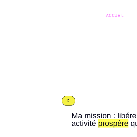
ACCUEIL
Ma mission : libére
activité
prospère
qu