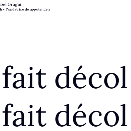
bel Gragui
h - Fondatrice de uppotentiels
 décoller !
 décoller !