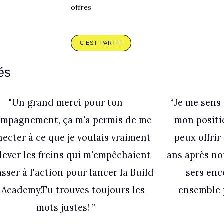
offres
C’EST PARTI !
és
"Un grand merci pour ton
“Je me sens
mpagnement, ça m'a permis de me
mon positi
ecter à ce que je voulais vraiment
peux offrir
 lever les freins qui m'empêchaient
ans après n
sser à l'action pour lancer la Build
sers enc
 Academy.Tu trouves toujours les
ensemble 
mots justes! ”