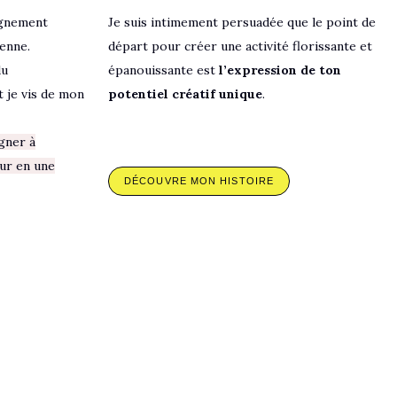
ignement
Je suis intimement persuadée que
le point de
enne.
départ pour créer une activité florissante et
du
épanouissante est
l’expression de ton
 je vis de mon
potentiel créatif unique
.
gner à
ur en une
DÉCOUVRE MON HISTOIRE