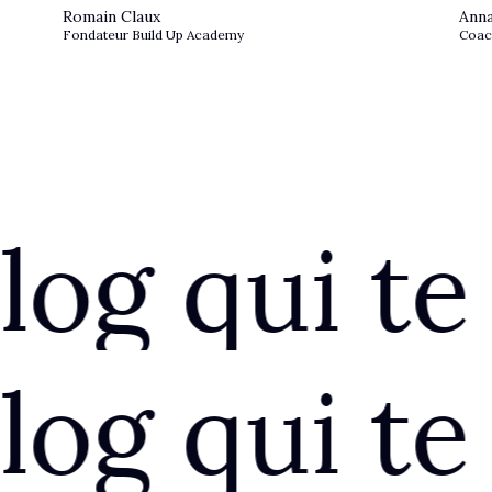
Romain Claux
Anna
Fondateur Build Up Academy
Coac
ui te fait
ui te fait